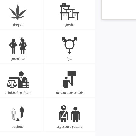
drogas
favela
juventude
lgbt
ministério público
movimentos sociais
racismo
segurança pública