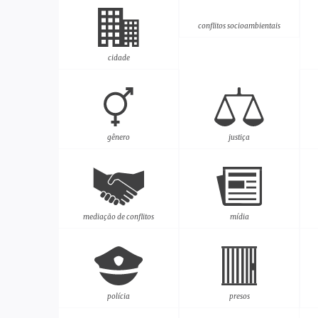
conflitos socioambientais
cidade
gênero
justiça
mediação de conflitos
mídia
polícia
presos