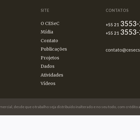
SITE
CONTATOS
3553-
O CESeC
+55 21
3553-
Mídia
+55 21
Contato
Publicações
contato@cesecs
Projetos
Dados
Atividades
Vídeos
omercial, desde que o trabalho seja distribuido inalterado e no seu todo, com crédit