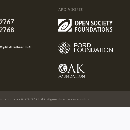
APOIADORES
2767
2768
eguranca.com.br
o atribuído a você. ©2026 CESEC Alguns direitos reservados.