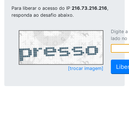
Para liberar o acesso
do IP
216.73.216.216
,
responda ao desafio abaixo.
Digite 
lado no
[trocar imagem]