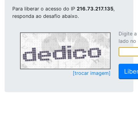
Para liberar o acesso
do IP
216.73.217.135
,
responda ao desafio abaixo.
Digite 
lado no
[trocar imagem]