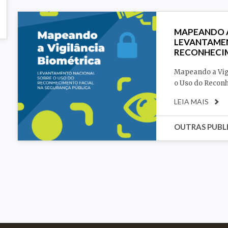
Racismo
Segurança
MAPEANDO A
LEVANTAMEN
RECONHECIM
Mapeando a Vig
o Uso do Reconh
LEIA MAIS
OUTRAS PUBL
Racismo
Segurança