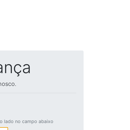
ança
nosco.
ao lado no campo abaixo