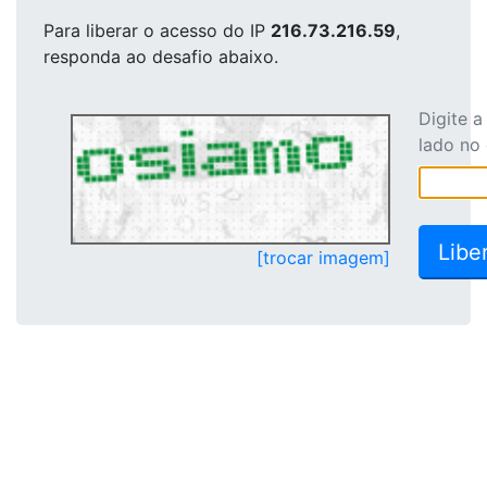
Para liberar o acesso
do IP
216.73.216.59
,
responda ao desafio abaixo.
Digite 
lado no
[trocar imagem]