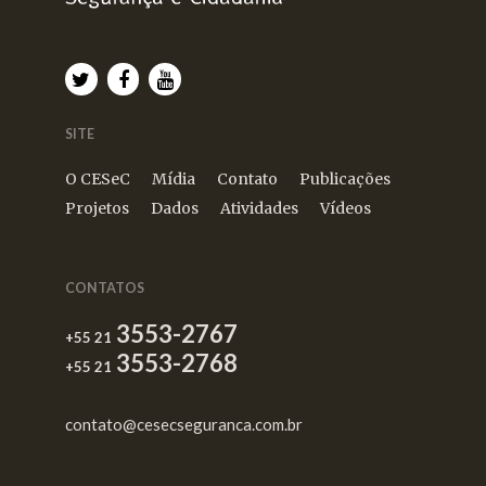
SITE
O CESeC
Mídia
Contato
Publicações
Projetos
Dados
Atividades
Vídeos
CONTATOS
3553-2767
+55 21
3553-2768
+55 21
contato@cesecseguranca.com.br