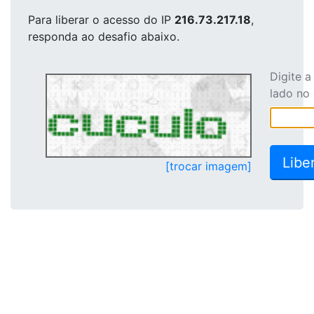
Para liberar o acesso
do IP
216.73.217.18
,
responda ao desafio abaixo.
Digite 
lado no
[trocar imagem]