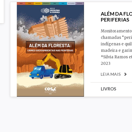
ALÉM DA FL
PERIFERIAS
Monitoramento 
chamadas “perif
indígenas e qui
madeira e gari
*Silvia Ramos et
2023
LEIA MAIS
LIVROS
Segurança Pública