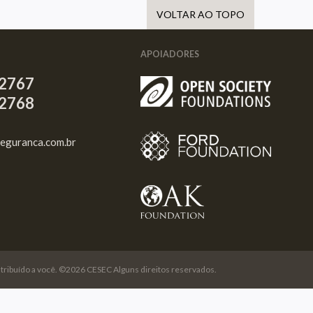
VOLTAR AO TOPO
APOIADORES
2767
2768
eguranca.com.br
o atribuído a você. ©2026 CESEC Alguns direitos reservados.