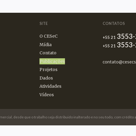
SITE
CONTATOS
3553-
O CESeC
+55 21
3553-
Mídia
+55 21
Contato
Publicações
contato@cesecs
Projetos
Dados
Atividades
Vídeos
omercial, desde que o trabalho seja distribuido inalterado e no seu todo, com crédit