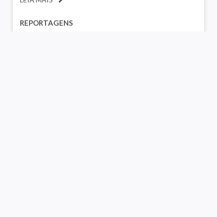
REPORTAGENS
Cidade
Mídia
SEU BAIRRO ESTÁ NO FACEBOOK
Jornal gaúcho destaca pesquisa de Pablo Nunes sobre
páginas de bairros no Facebook e diz que o poder
público deveria dialogar com esses grupos locais para
suprir carências da cidade que a grande imprensa
ignora.
LEIA MAIS
REPORTAGENS