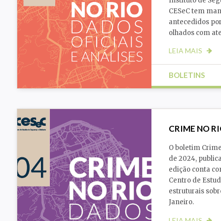
Instituto de Seg
CESeC tem mant
antecedidos po
olhados com at
LEIA MAIS
BOLETINS
Cidade
Gênero
CRIME NO RI
O boletim Crime 
de 2024, publica
edição conta co
Centro de Estud
estruturais sob
Janeiro.
LEIA MAIS