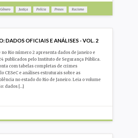
Gênero
Justiça
Polícia
Presos
Racismo
Violência
O: DADOS OFICIAIS E ANÁLISES - VOL. 2
 no Rio número 2 apresenta dados de janeiro e
24 publicados pelo Instituto de Segurança Pública.
conta com tabelas completas de crimes
lo CESeC e análises estruturais sobre as
olência no estado do Rio de Janeiro. Leia o volume
o: dados […]
Justiça
Polícia
Segurança Pública
Violência