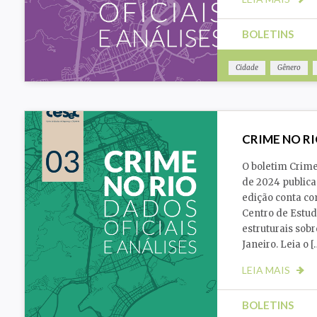
BOLETINS
Cidade
Gênero
Violência
CRIME NO RIO
O boletim Crime 
de 2024 publicad
edição conta co
Centro de Estud
estruturais sob
Janeiro. Leia o [
LEIA MAIS
BOLETINS