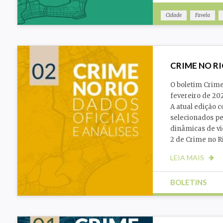
Cidade
Favela
Segurança Pública
CRIME NO RI
O boletim Crime
fevereiro de 20
A atual edição 
selecionados pe
dinâmicas de vi
2 de Crime no Ri
LEIA MAIS
BOLETINS
Cidade
Gênero