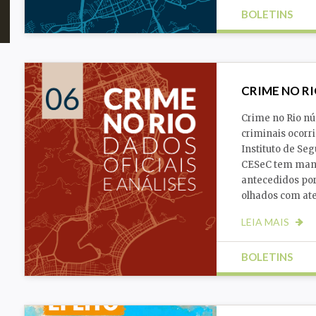
BOLETINS
Cidade
Justiça
CRIME NO RI
Crime no Rio nú
criminais ocorr
Instituto de Seg
CESeC tem mant
antecedidos po
olhados com at
LEIA MAIS
BOLETINS
Cidade
Justiça