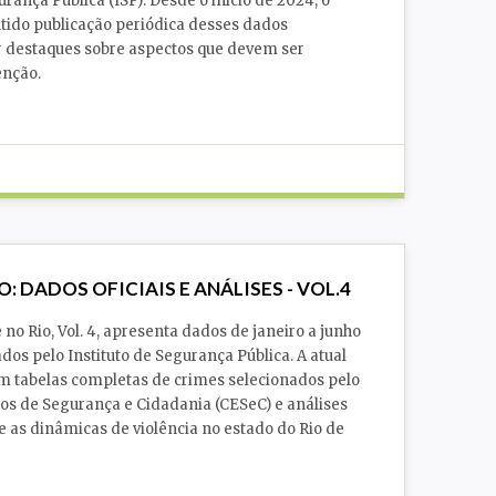
urança Pública (ISP). Desde o início de 2024, o
ido publicação periódica desses dados
r destaques sobre aspectos que devem ser
enção.
Justiça
Polícia
Presos
Segurança Pública
O: DADOS OFICIAIS E ANÁLISES - VOL.4
no Rio, Vol. 4, apresenta dados de janeiro a junho
dos pelo Instituto de Segurança Pública. A atual
m tabelas completas de crimes selecionados pelo
os de Segurança e Cidadania (CESeC) e análises
re as dinâmicas de violência no estado do Rio de