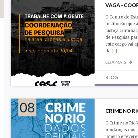
VAGA - COO
O Centro de Est
instituição que
justiça crimina
de Pesquisa para
este cargo vai 
s
de […]
LEIA MAIS
BLOG
Drogas
Justiça
CRIME NO RI
O Crime no Rio
mudanças nos pa
janeiro e fever