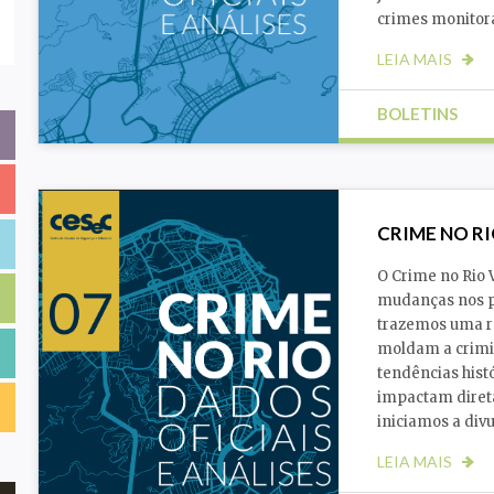
crimes monitor
LEIA MAIS
BOLETINS
Cidade
Favela
CRIME NO RI
O Crime no Rio
mudanças nos pa
trazemos uma re
moldam a crimin
tendências hist
impactam diret
iniciamos a div
LEIA MAIS