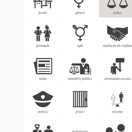
favela
gênero
justiça
juventude
lgbt
mediação de conflito
mídia
ministério público
movimentos sociais
polícia
presos
racismo
tecnologias