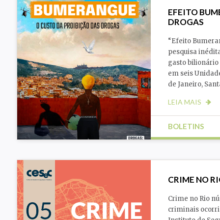
EFEITO BUM
DROGAS
“Efeito Bumeran
pesquisa inédit
gasto bilionári
em seis Unidades
de Janeiro, Sant
LEIA MAIS
BOLETINS
Drogas
Justiça
CRIME NO RI
Crime no Rio nú
criminais ocorr