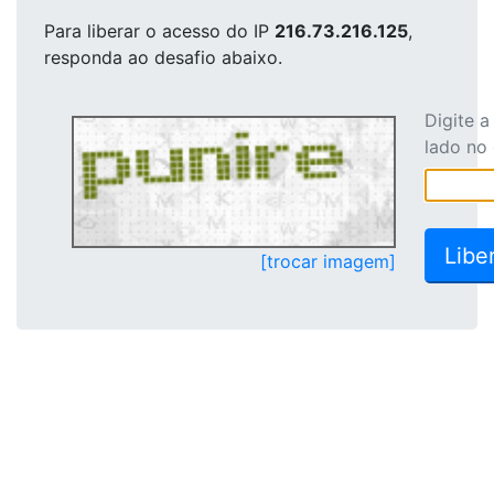
Para liberar o acesso
do IP
216.73.216.125
,
responda ao desafio abaixo.
Digite 
lado no
[trocar imagem]