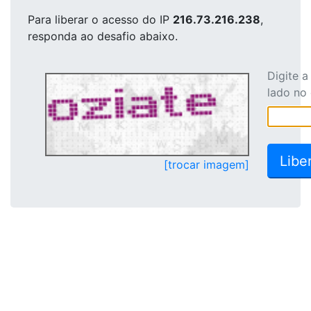
Para liberar o acesso
do IP
216.73.216.238
,
responda ao desafio abaixo.
Digite 
lado no
[trocar imagem]