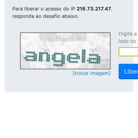
Para liberar o acesso
do IP
216.73.217.47
,
responda ao desafio abaixo.
Digite 
lado no
[trocar imagem]